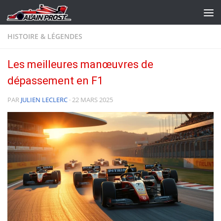
Skip to content
HISTOIRE & LÉGENDES
Les meilleures manœuvres de
dépassement en F1
PAR
JULIEN LECLERC
·
22 MARS 2025