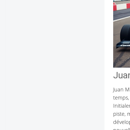
Jua
Juan M
temps,
Initial
piste, 
dévelo
nouvel