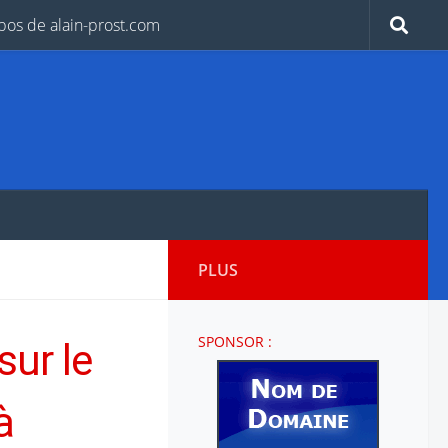
pos de alain-prost.com
PLUS
SPONSOR :
sur le
à