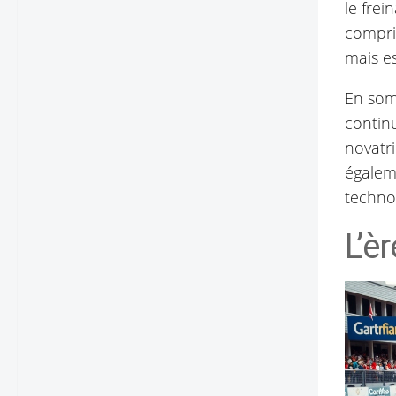
le frei
compris
mais es
En somm
continu
novatri
égaleme
techno
L’è