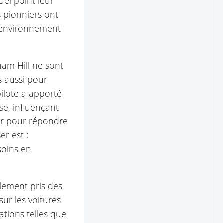
quel point leur
s pionniers ont
 environnement
am Hill ne sont
s aussi pour
pilote a apporté
se, influençant
ter pour répondre
er est :
soins en
alement pris des
sur les voitures
ations telles que