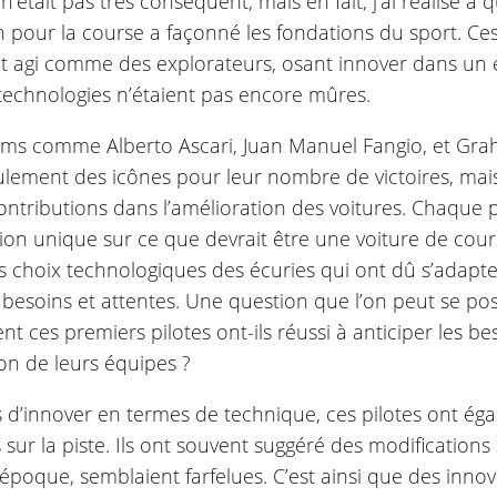
 n’était pas très conséquent, mais en fait, j’ai réalisé à 
n pour la course a façonné les fondations du sport. Ce
t agi comme des explorateurs, osant innover dans un
 technologies n’étaient pas encore mûres.
ms comme Alberto Ascari, Juan Manuel Fangio, et Grah
ulement des icônes pour leur nombre de victoires, mai
ontributions dans l’amélioration des voitures. Chaque 
ion unique sur ce que devrait être une voiture de cour
les choix technologiques des écuries qui ont dû s’adap
 besoins et attentes. Une question que l’on peut se pos
 ces premiers pilotes ont-ils réussi à anticiper les be
on de leurs équipes ?
s d’innover en termes de technique, ces pilotes ont ég
 sur la piste. Ils ont souvent suggéré des modifications 
l’époque, semblaient farfelues. C’est ainsi que des innov