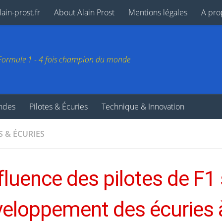
ain-prost.fr
About Alain Prost
Mentions légales
A pro
e Formule 1 - 4 fois champion du monde
endes
Pilotes & Écuries
Technique & Innovation
S & ÉCURIES
nfluence des pilotes de F1 
eloppement des écuries 