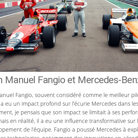
n Manuel Fangio et Mercedes-Ben
anuel Fangio, souvent considéré comme le meilleur pilo
 a eu un impact profond sur l’écurie Mercedes dans le
ement, je pensais que son impact se limitait à ses perfo
mais en réalité, il a eu une influence transformative sur 
ppement de l’équipe. Fangio a poussé Mercedes à expl
les technologies, notamment des innovations en aéro