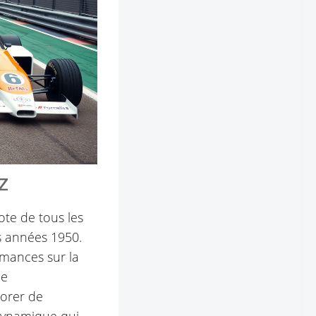
z
te de tous les
s années 1950.
rmances sur la
le
orer de
dynamique qui