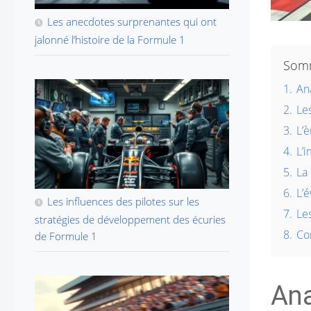
Les anecdotes surprenantes qui ont
jalonné l’histoire de la Formule 1
Som
1.
Ana
2.
Le
3.
L’
4.
L’i
5.
La 
6.
L’
Les influences des pilotes sur les
7.
Le
stratégies de développement des écuries
8.
Co
de Formule 1
Ana