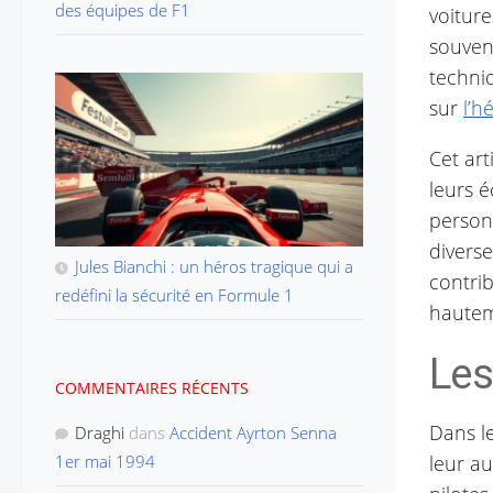
des équipes de F1
voitur
souven
techniq
sur
l’h
Cet art
leurs 
personn
divers
Jules Bianchi : un héros tragique qui a
contrib
redéfini la sécurité en Formule 1
hautem
Les
COMMENTAIRES RÉCENTS
Dans le
Draghi
dans
Accident Ayrton Senna
1er mai 1994
leur au