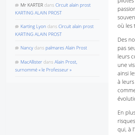
pilotes
Mr KARTER
dans
Circuit alain prost
passio
KARTING ALAIN PROST
souven
où les
Karting Lyon
dans
Circuit alain prost
KARTING ALAIN PROST
Des no
pas se
Nancy
dans
palmares Alain Prost
leurs c
MacAllister
dans
Alain Prost,
une vis
surnommé « le Professeur »
ainsi 
à leurs
comment
évoluti
En plu
risques
qui, à 