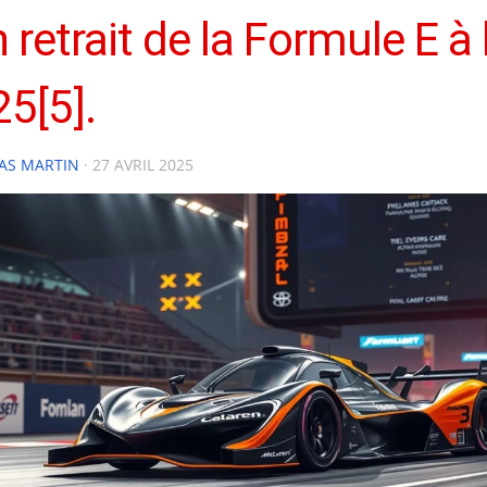
 retrait de la Formule E à 
5[5].
AS MARTIN
·
27 AVRIL 2025