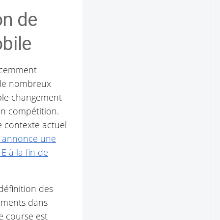
on de
bile
récemment
n de nombreux
mple changement
en compétition.
e contexte actuel
 annonce une
E à la fin de
définition des
ssements dans
de course est