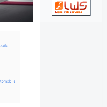
obile
utomobile