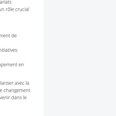
ariats
n rôle crucial
ement de
tiatives
oppement en
ariser avec la
 ce changement
venir dans le