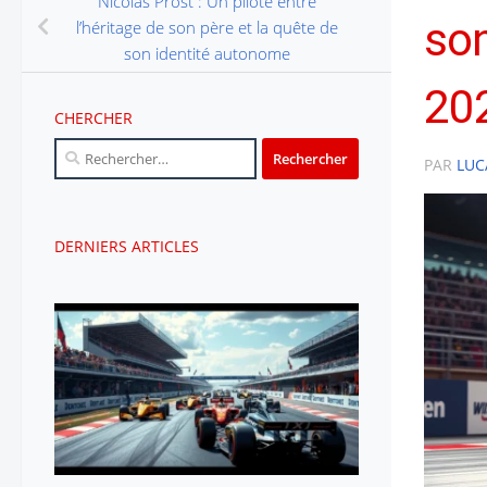
Nicolas Prost : Un pilote entre
son
l’héritage de son père et la quête de
son identité autonome
202
CHERCHER
Rechercher :
PAR
LUC
DERNIERS ARTICLES