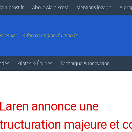
ain-prost.fr
About Alain Prost
Mentions légales
A pro
e Formule 1 - 4 fois champion du monde
endes
Pilotes & Écuries
Technique & Innovation
Laren annonce une
tructuration majeure et 