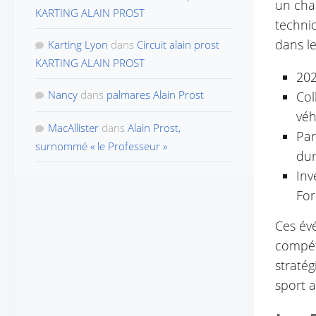
un cha
KARTING ALAIN PROST
techniq
dans l
Karting Lyon
dans
Circuit alain prost
KARTING ALAIN PROST
20
Nancy
dans
palmares Alain Prost
Col
véh
MacAllister
dans
Alain Prost,
Par
surnommé « le Professeur »
dur
Inv
For
Ces év
compét
straté
sport 