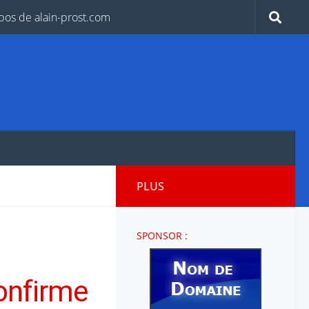
pos de alain-prost.com
PLUS
SPONSOR :
confirme