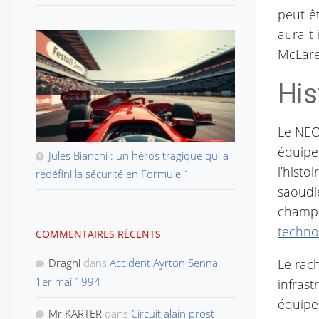
peut-ê
aura-t-
McLare
His
Le NEO
équipe
Jules Bianchi : un héros tragique qui a
l’histo
redéfini la sécurité en Formule 1
saoudi
champi
technol
COMMENTAIRES RÉCENTS
Draghi
dans
Accident Ayrton Senna
Le rac
1er mai 1994
infrast
équipe
Mr KARTER
dans
Circuit alain prost