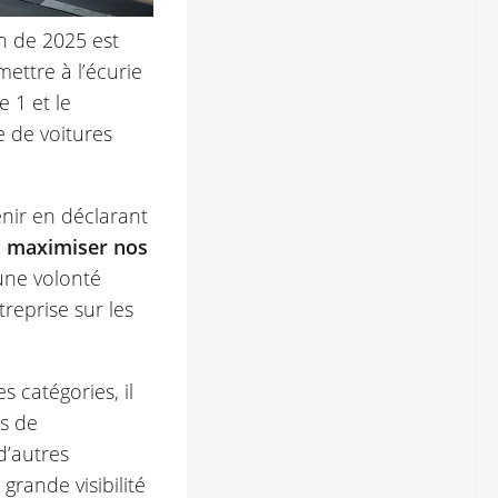
in de 2025 est
ettre à l’écurie
 1 et le
de voitures
enir en déclarant
s maximiser nos
une volonté
treprise sur les
 catégories, il
és de
d’autres
rande visibilité