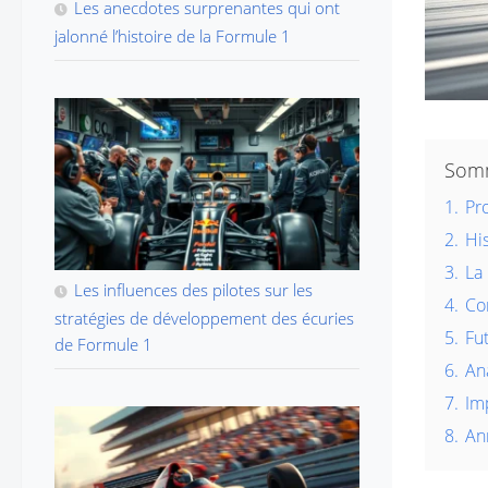
Les anecdotes surprenantes qui ont
jalonné l’histoire de la Formule 1
Som
1.
Pr
2.
Hi
3.
La 
Les influences des pilotes sur les
4.
Co
stratégies de développement des écuries
5.
Fu
de Formule 1
6.
An
7.
Im
8.
An