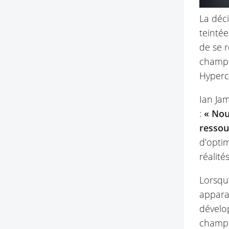
La déci
teintée
de se r
champi
Hyperc
Ian Jam
:
« Nou
ressou
d’optim
réalit
Lorsqu’
apparaî
dévelo
champag