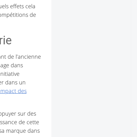
ls effets cela
compétitions de
rie
nt de l’ancienne
page dans
nitiative
er dans un
’impact des
ppuyer sur des
issance de cette
e sa marque dans