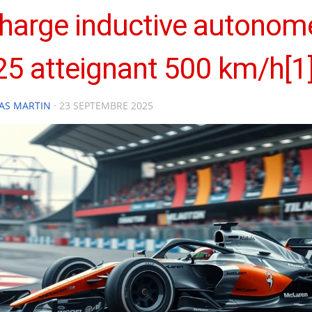
harge inductive autonom
5 atteignant 500 km/h[1
AS MARTIN
·
23 SEPTEMBRE 2025