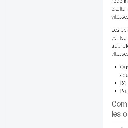
redéfin
exaltan
vitess
Les pe
véhicu
approf
vitesse.
Ouv
cou
Réf
Pot
Comp
les o