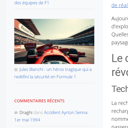
des équipes de F1
de réa
Aujourd
d’explo
Quelle
paysag
Le 
rév
Jules Bianchi : un héros tragique qui a
redéfini la sécurité en Formule 1
Tech
COMMENTAIRES RÉCENTS
La rec
recharg
Draghi
dans
Accident Ayrton Senna
nommée 
1er mai 1994
passero