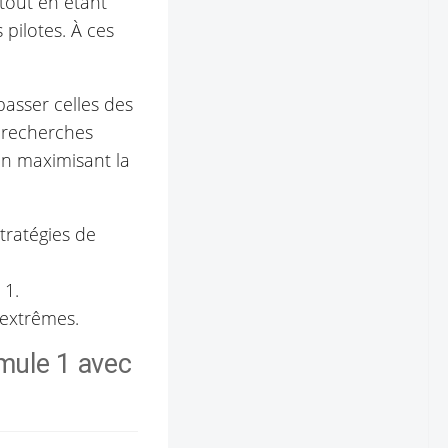
 tout en étant
 pilotes. À ces
asser celles des
s recherches
en maximisant la
tratégies de
 1.
 extrêmes.
mule 1 avec