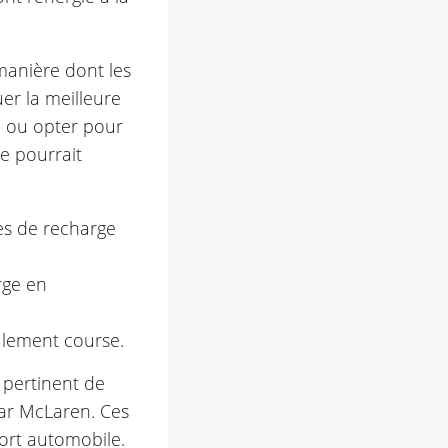
manière dont les
uer la meilleure
e ou opter pour
e pourrait
es de recharge
rge en
oulement course.
t pertinent de
ar McLaren. Ces
ort automobile.