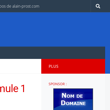
pos de alain-prost.com
PLUS
SPONSOR :
mule 1