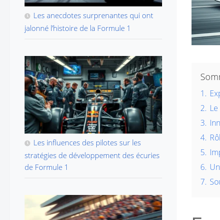
Les anecdotes surprenantes qui ont
jalonné l’histoire de la Formule 1
Som
1.
Exp
2.
Le
3.
In
4.
Rôl
Les influences des pilotes sur les
5.
Imp
stratégies de développement des écuries
6.
Un
de Formule 1
7.
So