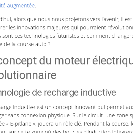
lité augmentée
.
’hui, alors que nous nous projetons vers l’avenir, il est
rer les innovations majeures qui pourraient révolutionn
s sont ces technologies futuristes et comment changero
e de la course auto ?
concept du moteur électriq
olutionnaire
nologie de recharge inductive
harge inductive est un concept innovant qui permet aux
er sans connexion physique. Sur le circuit, une zone sp
« E-pitlane », jouera un rôle clé. Pendant la course, l
nt sur cette zone où des boucles d’induction intégreron