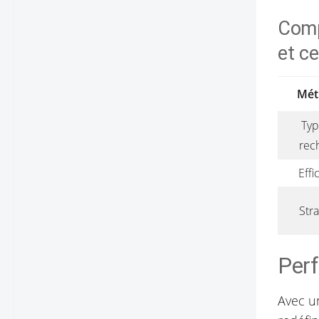
Comp
et c
Mét
Typ
rec
Effi
Stra
Perf
Avec u