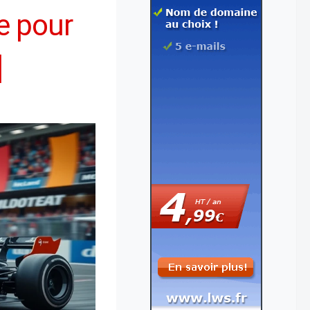
e pour
]