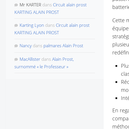
Mr KARTER
dans
Circuit alain prost
batteri
KARTING ALAIN PROST
Cette 
Karting Lyon
dans
Circuit alain prost
équipes
KARTING ALAIN PROST
stratég
plusieu
Nancy
dans
palmares Alain Prost
redéfi
MacAllister
dans
Alain Prost,
Plu
surnommé « le Professeur »
cla
Réd
mo
Int
En rega
compar
méthod