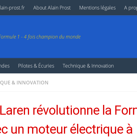
ain-prost.fr
About Alain Prost
Mentions légales
A pro
e Formule 1 - 4 fois champion du monde
endes
Pilotes & Écuries
Technique & Innovation
IQUE & INNOVATION
aren révolutionne la For
c un moteur électrique à