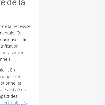
e de la
t de la nécessité
ementale. Ce
dacieuses afin
rification
tions, souvent
nnels.
le 1. En
riques et les
otionnel et
 a esquissé un
impact des
s technologies