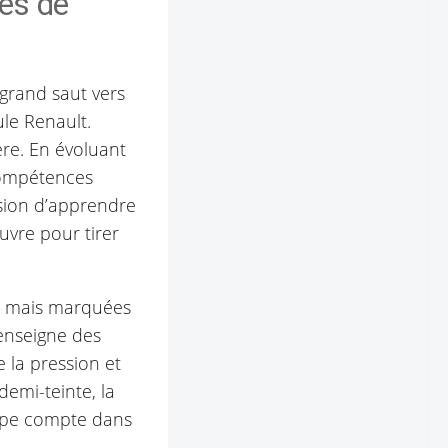
res de
 grand saut vers
le Renault.
ère. En évoluant
 compétences
asion d’apprendre
uvre pour tirer
es mais marquées
enseigne des
 la pression et
demi-teinte, la
tape compte dans