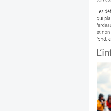
Les dé
qui pla
fardeau
et non 
fond, e
L’i