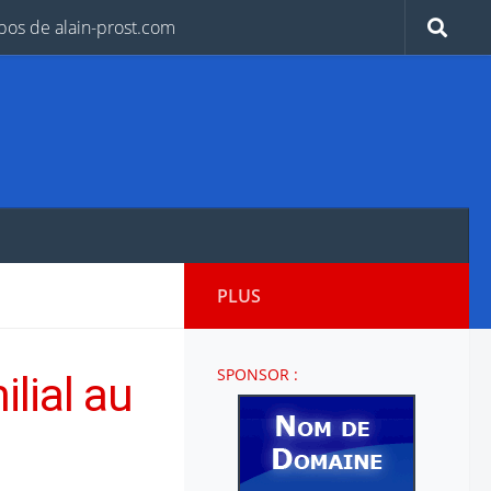
pos de alain-prost.com
PLUS
SPONSOR :
ilial au