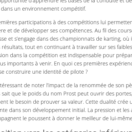
’opportunité d’apprendre les bases de la conduite et de 
 dans un environnement compétitif.
emières participations à des compétitions lui permette
ère et de développer ses compétences. Au fil des cours
sse et s’engage dans des championnats de karting, où 
 résultats, tout en continuant à travailler sur ses faible
ion dans la compétition est indispensable pour prépare
lus importants à venir. En quoi ces premières expérience
se construire une identité de pilote ?
intéressant de noter l’impact de la renommée de son pè
 sait que le poids du nom Prost peut ouvrir des portes,
ent le besoin de prouver sa valeur. Cette dualité cré
nte dans son développement initial. La pression et les 
mpagnent le poussent à donner le meilleur de lui-même