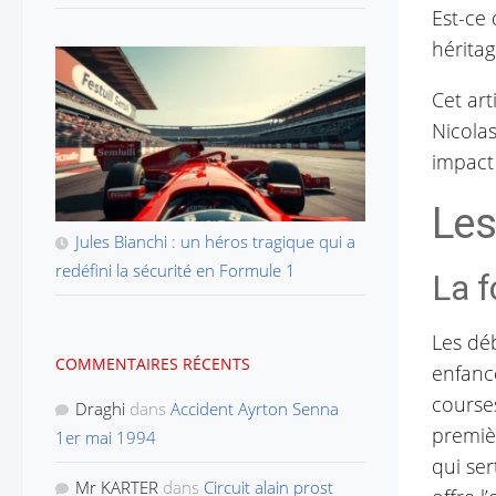
Est-ce
héritag
Cet ar
Nicolas
impact
Les
Jules Bianchi : un héros tragique qui a
redéfini la sécurité en Formule 1
La f
Les dé
COMMENTAIRES RÉCENTS
enfanc
courses
Draghi
dans
Accident Ayrton Senna
premièr
1er mai 1994
qui se
Mr KARTER
dans
Circuit alain prost