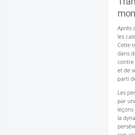
Tran
mon
Après s
les ca
Cette 
dans d
contre
et de s
parti d
Les pe
par un
leçons 
la dyna
persév
son as