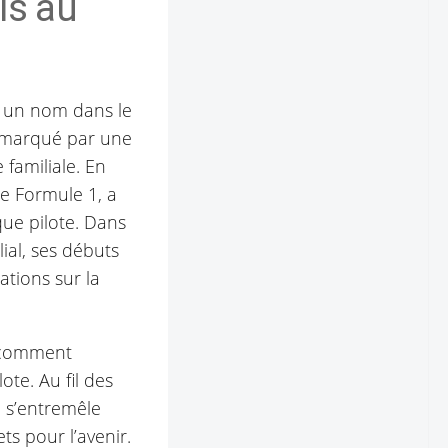
is au
re un nom dans le
 marqué par une
 familiale. En
e Formule 1, a
ue pilote. Dans
ial, ses débuts
ations sur la
r comment
ote. Au fil des
 s’entremêle
ets pour l’avenir.