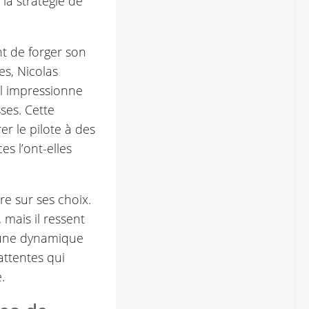
la stratégie de
nt de forger son
es, Nicolas
il impressionne
sses. Cette
r le pilote à des
s l’ont-elles
re sur ses choix.
 mais il ressent
e une dynamique
attentes qui
.