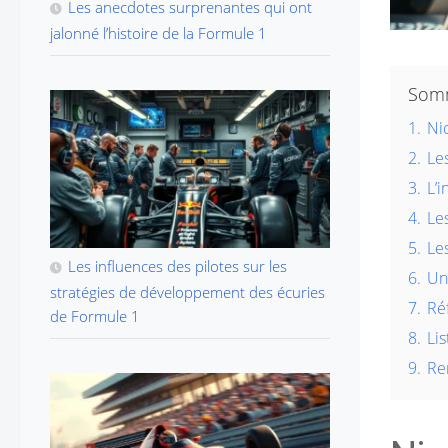
Les anecdotes surprenantes qui ont
jalonné l’histoire de la Formule 1
Som
1.
Nic
2.
Le
3.
L’i
4.
Les
5.
Les
Les influences des pilotes sur les
6.
Un
stratégies de développement des écuries
7.
Ré
de Formule 1
8.
Li
9.
Re