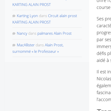
offre l
KARTING ALAIN PROST
course
Karting Lyon
dans
Circuit alain prost
Ses pr
KARTING ALAIN PROST
caract
progre
Nancy
dans
palmares Alain Prost
par ses
MacAllister
dans
Alain Prost,
immers
surnommé « le Professeur »
défis p
aidé à 
Il est 
Nicolas
égalem
fascina
l’acco