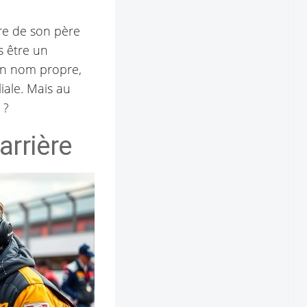
re de son père
s être un
 un nom propre,
iale. Mais au
 ?
carrière