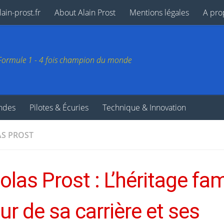
ain-prost.fr
About Alain Prost
Mentions légales
A pro
e Formule 1 - 4 fois champion du monde
endes
Pilotes & Écuries
Technique & Innovation
S PROST
olas Prost : L’héritage fam
r de sa carrière et ses