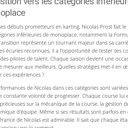
sition vers les catégories inférieu
oplace
es débuts prometteurs en karting, Nicolas Prost fait le
tégories inférieures de monoplace, notamment la Formu
transition représente un tournant majeur dans sa carri
es écuries reconnues, il a l’opportunité de tester ses
 des pilotes de talent. Chaque saison devient une occ
e mesurer aux meilleurs. Quelles stratégies met-il en œ
e ces expériences ?
rformances de Nicolas dans ces catégories sont varié
e constante volonté de progresser. Chaque course lui 
précieuses sur la mécanique de la course, la gestion de
mique d’équipe. Même si ses résultats sont parfois en 
érance de Nicolas est admirable. Il sait que chaque é
cension vers le sommet.